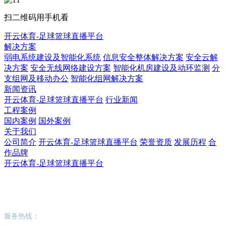
扫二维码用手机看
开云体育-足球篮球直播平台
解决方案
弱电系统建设及智能化系统
信息安全整体解决方案
安全云解
决方案
安全无线网络建设方案
智能化机房建设及动环监测
分
支组网及移动办公
智能化组网解决方案
新闻资讯
开云体育-足球篮球直播平台
行业新闻
工程案例
国内案例
国外案例
关于我们
公司简介
开云体育-足球篮球直播平台
荣誉资质
发展历程
合
作品牌
开云体育-足球篮球直播平台
开云体育-足球篮球直播平台
服务热线：