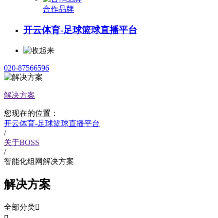
合作品牌
开云体育-足球篮球直播平台
020-87566596
解决方案
您现在的位置：
开云体育-足球篮球直播平台
/
关于BOSS
/
智能化组网解决方案
解决方案
全部分类
