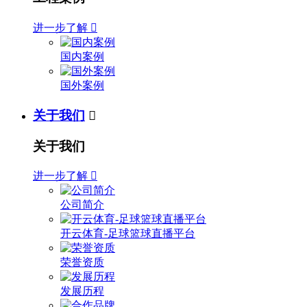
进一步了解

国内案例
国外案例
关于我们

关于我们
进一步了解

公司简介
开云体育-足球篮球直播平台
荣誉资质
发展历程