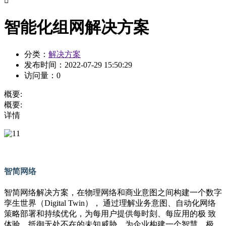

智能化组网解决方案
分类：
解决方案
发布时间：
2022-07-29 15:50:29
访问量：
0
概要:
概要:
详情
智简网络
智简网络解决方案，在物理网络和商业意图之间构建一个数字
孪生世界（Digital Twin）， 通过理解业务意图、自动化网络
策略部署和持续优化，为每用户提供每时刻、每应用的极 致
体验，抵御无处不在的未知威胁，为企业构建一个智慧、极