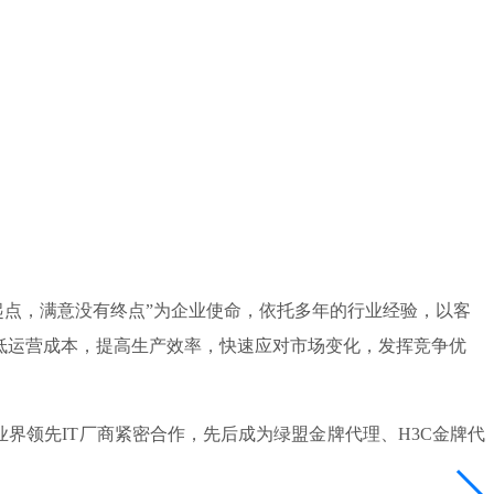
起点，满意没有终点”为企业使命，依托多年的行业经验，以客
低运营成本，提高生产效率，快速应对市场变化，发挥竞争优
领先IT厂商紧密合作，先后成为绿盟金牌代理、H3C金牌代