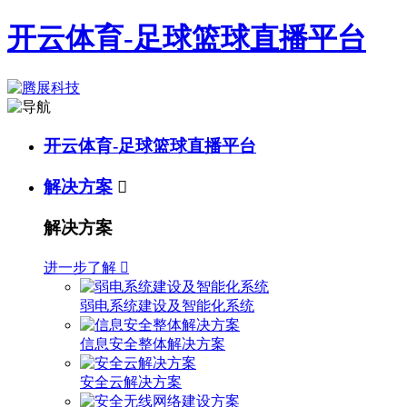
开云体育-足球篮球直播平台
开云体育-足球篮球直播平台
解决方案

解决方案
进一步了解

弱电系统建设及智能化系统
信息安全整体解决方案
安全云解决方案