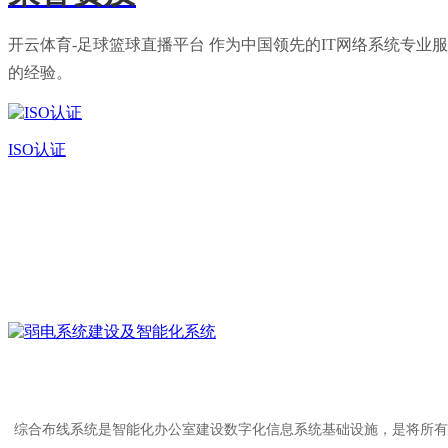
开云体育-足球篮球直播平台 作为中国领先的IT网络系统专
的经验。
ISO认证
综合布线系统是智能化办公室建设数字化信息系统基础设施，是将所