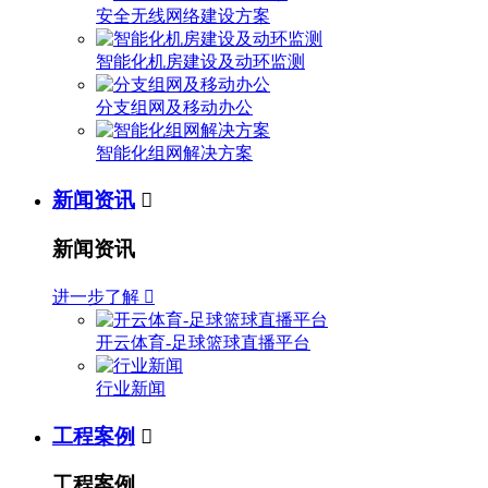
安全无线网络建设方案
智能化机房建设及动环监测
分支组网及移动办公
智能化组网解决方案
新闻资讯

新闻资讯
进一步了解

开云体育-足球篮球直播平台
行业新闻
工程案例

工程案例